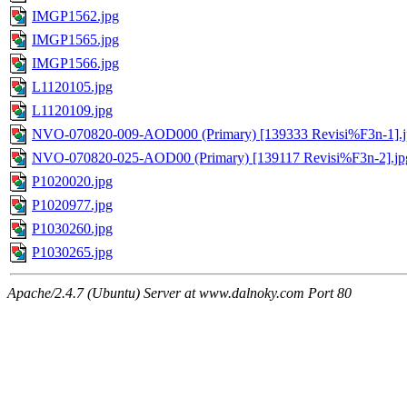
IMGP1562.jpg
IMGP1565.jpg
IMGP1566.jpg
L1120105.jpg
L1120109.jpg
NVO-070820-009-AOD000 (Primary) [139333 Revisi%F3n-1].j
NVO-070820-025-AOD00 (Primary) [139117 Revisi%F3n-2].jp
P1020020.jpg
P1020977.jpg
P1030260.jpg
P1030265.jpg
Apache/2.4.7 (Ubuntu) Server at www.dalnoky.com Port 80